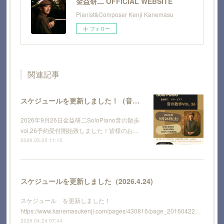
金益研二 OFFICIAL WEBSITE
Pianist&Composer Kenji Kanemasu
フォロー
関連記事
スケジュールを更新しました！（音の散歩vol.26 )
2026年9月26日金益研二SoloPiano音の散歩
vol.26予約受付開始致しました！皆様のお…
2026.05.05 11:15
スケジュールを更新しました（2026.4.24)
スケジュール を更新しました！
https://www.kanemasukenji.com/pages/430816/page_20160422…
2026.04.24 07:44