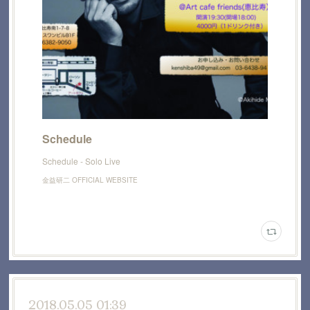
Schedule
Schedule - Solo Live
金益研二 OFFICIAL WEBSITE
2018.05.05 01:39