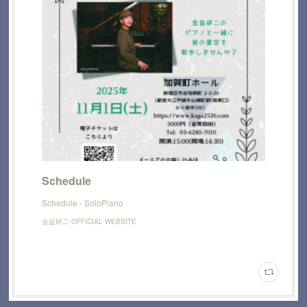
Schedule
Schedule - SoloPiano
金益研二 OFFICIAL WEBSITE